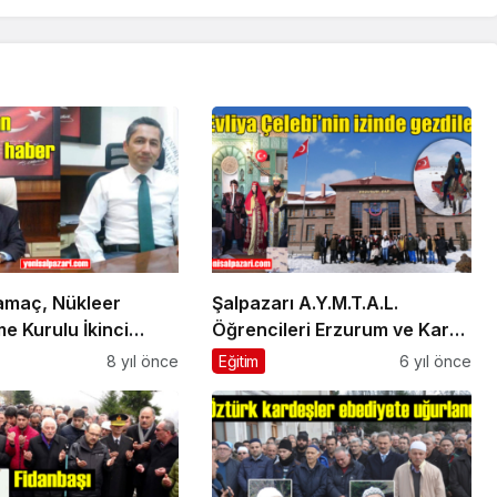
amaç, Nükleer
Şalpazarı A.Y.M.T.A.L.
e Kurulu İkinci
Öğrencileri Erzurum ve Kars’ı
ı görevine atandı
gezdiler
8 yıl önce
Eğitim
6 yıl önce