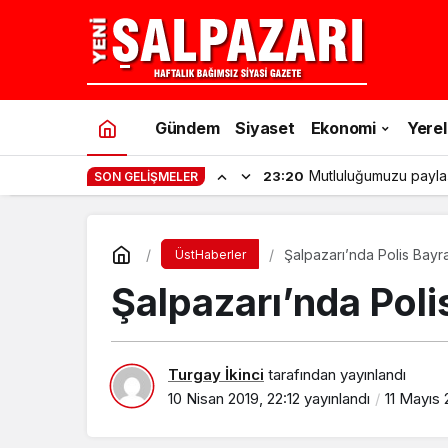
Gündem
Siyaset
Ekonomi
Yerel
Mutluluğumuzu payla
23:20
SON GELIŞMELER
Şalpazarı’nda Polis Bayra
ÜstHaberler
Şalpazarı’nda Poli
Turgay İkinci
tarafından yayınlandı
10 Nisan 2019, 22:12
yayınlandı
11 Mayıs 