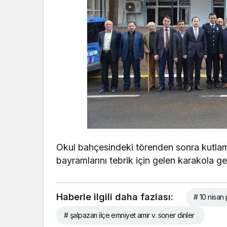
Okul bahçesindeki törenden sonra kutlama
bayramlarını tebrik için gelen karakola ge
Haberle ilgili daha fazlası:
# 10 nisan 
# şalpazarı ilçe emniyet amir v. soner dinler