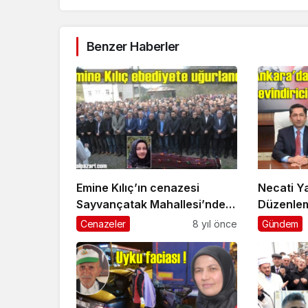
Benzer Haberler
Emine Kılıç’ın cenazesi
Necati Y
Sayvançatak Mahallesi’nde
Düzenlem
toprağa verildi
Başkanlığ
Cenazeler
8 yıl önce
Gündem