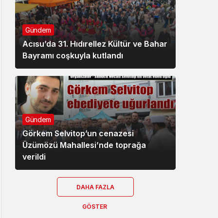
Gündem
Acısu’da 31. Hıdırellez Kültür ve Bahar
Bayramı coşkuyla kutlandı
Gündem
Görkem Selvitop’un cenazesi
Üzümözü Mahallesi’nde toprağa
verildi
DAHA FAZLA
GÖSTER