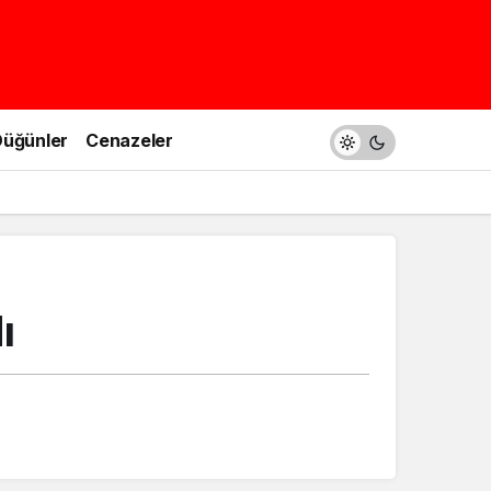
üğünler
Cenazeler
ı