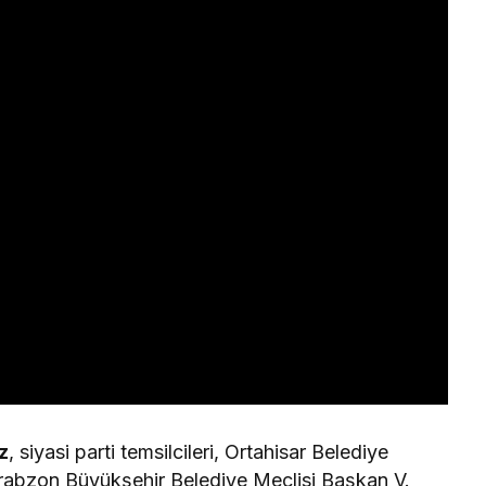
z
, siyasi parti temsilcileri, Ortahisar Belediye
rabzon Büyükşehir Belediye Meclisi Başkan V.