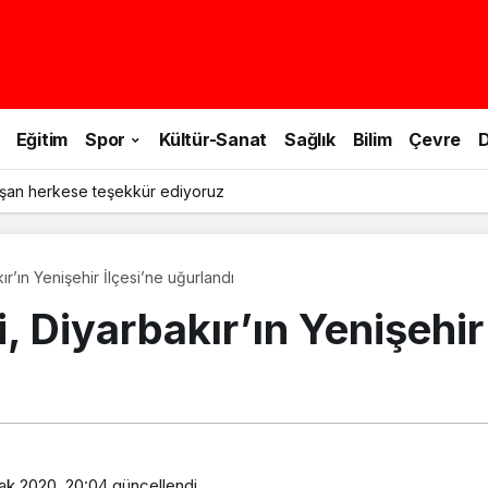
Eğitim
Spor
Kültür-Sanat
Sağlık
Bilim
Çevre
D
le doğa yürüyüşü yapıldı
’ın Yenişehir İlçesi’ne uğurlandı
Diyarbakır’ın Yenişehir 
ak 2020, 20:04
güncellendi