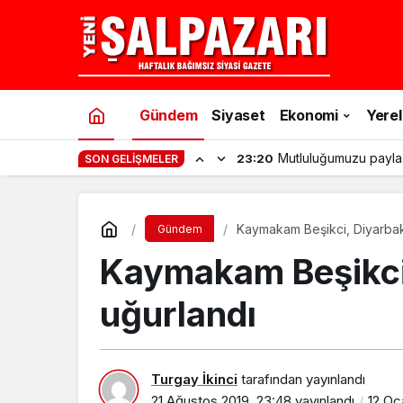
Gündem
Siyaset
Ekonomi
Yerel
Şalpazarı’nda gençler
11:53
SON GELIŞMELER
Kaymakam Beşikci, Diyarbakır
Gündem
Kaymakam Beşikci, 
uğurlandı
Turgay İkinci
tarafından yayınlandı
21 Ağustos 2019, 23:48
yayınlandı
12 Oc