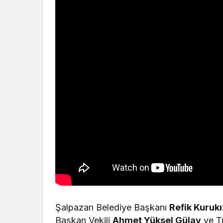
Şalpazarı Belediye Başkanı
Refik Kurukı
Başkan Vekili
Ahmet Yüksel Gülay
ve T