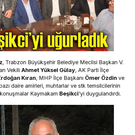
z
, Trabzon Büyükşehir Belediye Meclisi Başkan V.
an Vekili
Ahmet Yüksel Gülay
, AK Parti İlçe
Erdoğan Kıran
, MHP İlçe Başkanı
Ömer Özdin
ve
bazı daire amirleri, muhtarlar ve stk temsilcilerinin
an konuşmalar Kaymakam
Beşikci
‘yi duygulandırdı.