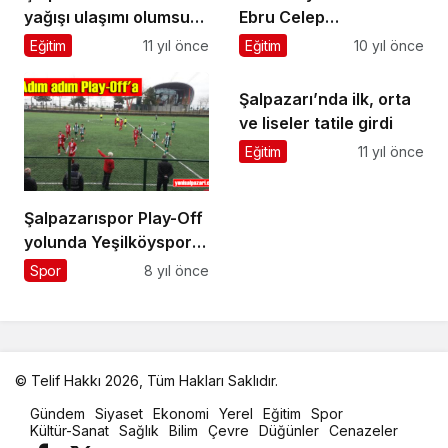
yağışı ulaşımı olumsuz
Ebru Celep
etkiliyor
Şalpazarı’nda
Eğitim
11 yıl önce
Eğitim
10 yıl önce
kadınlara konuştu
Şalpazarı’nda ilk, orta
ve liseler tatile girdi
Eğitim
11 yıl önce
Şalpazarıspor Play-Off
yolunda Yeşilköyspor’u
2-0 mağlup etti
Spor
8 yıl önce
© Telif Hakkı 2026, Tüm Hakları Saklıdır.
malatya
Gündem
Siyaset
Ekonomi
Yerel
Eğitim
Spor
oto
Kültür-Sanat
Sağlık
Bilim
Çevre
Düğünler
Cenazeler
kiralama