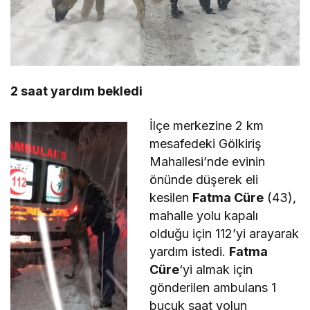
2 saat yardım bekledi
İlçe merkezine 2 km
mesafedeki Gölkiriş
Mahallesi’nde evinin
önünde düşerek eli
kesilen
Fatma Cüre
(43),
mahalle yolu kapalı
olduğu için 112’yi arayarak
yardım istedi.
Fatma
Cüre
‘yi almak için
gönderilen ambulans 1
buçuk saat yolun