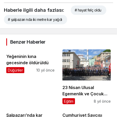
Haberle ilgili daha fazlası:
# hayat felç oldu
# şalpazarı nda iki metre kar yağdı
Benzer Haberler
Yeğeninin kına
gecesinde öldürüldü
Düğünler
10 yıl önce
23 Nisan Ulusal
Egemenlik ve Çocuk
Bayramı törenlerle
Eğitim
8 yıl önce
kutlandı
Şalpazarı’nda kar
Cumhuriyet Savcısı