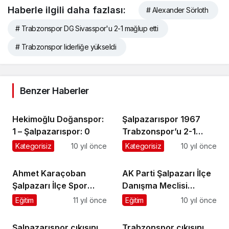
Haberle ilgili daha fazlası:
# Alexander Sörloth
# Trabzonspor DG Sivasspor'u 2-1 mağlup etti
# Trabzonspor liderliğe yükseldi
Benzer Haberler
Hekimoğlu Doğanspor:
Şalpazarıspor 1967
1 – Şalpazarıspor: 0
Trabzonspor’u 2-1
yendi
Kategorisiz
10 yıl önce
Kategorisiz
10 yıl önce
Ahmet Karaçoban
AK Parti Şalpazarı İlçe
Şalpazarı İlçe Spor
Danışma Meclisi
Müdürlüğü’ne atandı
Toplantısı yapıldı
Eğitim
11 yıl önce
Eğitim
10 yıl önce
Şalpazarıspor çıkışını
Trabzonspor çıkışını