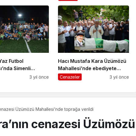
Yaz Futbol
Hacı Mustafa Kara Üzümözü
a Simenli
Mahallesi’nde ebediyete
şampiyon
uğurlandı
3 yıl önce
Cenazeler
3 yıl önce
enazesi Üzümözü Mahallesi’nde toprağa verildi
a’nın cenazesi Üzümözü