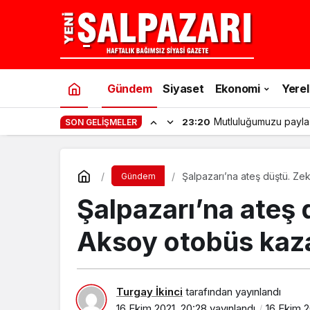
Gündem
Siyaset
Ekonomi
Yerel
Mutluluğumuzu payla
23:20
SON GELIŞMELER
Şalpazarı’na ateş düştü. Ze
Gündem
Şalpazarı’na ateş 
Aksoy otobüs kaza
Turgay İkinci
tarafından yayınlandı
16 Ekim 2021, 20:28
yayınlandı
16 Ekim 2