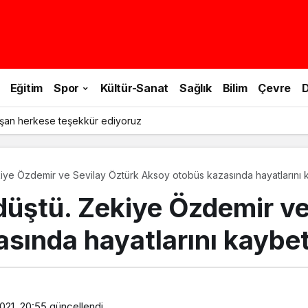
Eğitim
Spor
Kültür-Sanat
Sağlık
Bilim
Çevre
D
şan herkese teşekkür ediyoruz
kiye Özdemir ve Sevilay Öztürk Aksoy otobüs kazasında hayatlarını k
düştü. Zekiye Özdemir ve
sında hayatlarını kaybet
021, 20:55
güncellendi