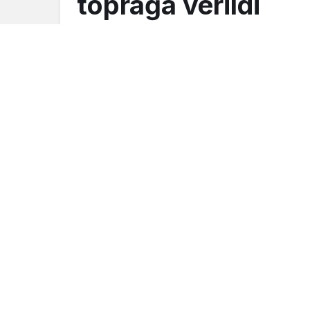
toprağa verildi
Turgay İkinci
tarafından yayınlandı
13 Ekim 2021, 22:11
yayınlandı
13 Ekim 20