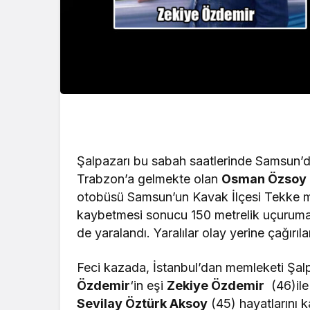
Şalpazarı bu sabah saatlerinde Samsun’da
Trabzon’a gelmekte olan
Osman Özsoy
otobüsü Samsun’un Kavak İlçesi Tekke m
kaybetmesi sonucu 150 metrelik uçuruma y
de yaralandı. Yaralılar olay yerine çağırıl
Feci kazada, İstanbul’dan memleketi Şa
Özdemir
‘in eşi
Zekiye Özdemir
(46)ile
Sevilay Öztürk Aksoy
(45) hayatlarını 