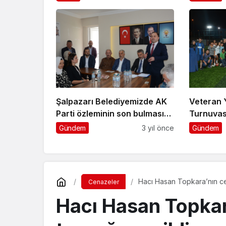
Şalpazarı Belediyemizde AK
Veteran 
Parti özleminin son bulmasını
Turnuvası’nd
istiyoruz
Gençlik 
Gündem
3 yıl önce
Gündem
Hacı Hasan Topkara’nın c
Cenazeler
Hacı Hasan Topkar