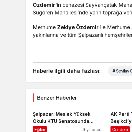
Özdemir
‘in cenazesi Sayvançatak Maha
Sugören Mahallesi’nde yarın toprağa veri
Merhume
Zekiye Özdemir
ile Merhume
yakınlarına ve tüm Şalpazarılı hemşehriler
Haberle ilgili daha fazlası:
# Sevilay 
Benzer Haberler
Şalpazarı Meslek Yüksek
AK Parti
Okulu KTÜ Senatosunda
Beşikci’yi
onaylandı
Eğitim
9 yıl önce
Gündem