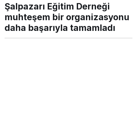
Şalpazarı Eğitim Derneği
muhteşem bir organizasyonu
daha başarıyla tamamladı
Turgay İkinci
tarafından yayınlandı
26 Mayıs 2022, 00:48
yayınlandı
26 Mayıs 2022,
00:49
güncellendi