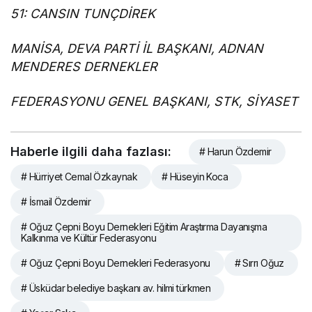
51: CANSIN TUNÇDİREK
MANİSA, DEVA PARTİ İL BAŞKANI, ADNAN
MENDERES DERNEKLER
FEDERASYONU GENEL BAŞKANI, STK, SİYASET
Haberle ilgili daha fazlası:
# Harun Özdemir
# Hürriyet Cemal Özkaynak
# Hüseyin Koca
# İsmail Özdemir
# Oğuz Çepni Boyu Dernekleri Eğitim Araştırma Dayanışma
Kalkınma ve Kültür Federasyonu
# Oğuz Çepni Boyu Dernekleri Federasyonu
# Sırrı Oğuz
# Üsküdar belediye başkanı av. hilmi türkmen