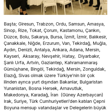
Başta; Giresun, Trabzon, Ordu, Samsun, Amasya,
Sinop, Rize, Tokat, Çorum, Kastamonu, Çankırı,
Düzce, Bolu, Sakarya, Bursa, İzmit, İzmir, Balıkesir,
Çanakkale, Niğde, Erzurum, Van, Tekirdağ, Muğla,
Aydın, Denizli, Antalya, Ankara, Adana, Mersin,
Kayseri, Aksaray, Nevşehir, Hatay, Diyarbakır,
Şanlı Urfa, Artvin, Gaziantep, Kahramanmaraş
Gümüşhane, Bingöl, Tekirdağ, Mersin, Zonguldak,
Elazığ, Sivas olmak üzere Türkiye’nin bir çok
ilinden ayrıca yurt dışından Bakanlar, Bulgaristan
Yunanistan, Bosna Hersek, Arnavutluk,
Makedonya, Karadağ, İran (Güney Azerbaycan)
Irak, Suriye, Türk Cumhuriyetleri’den katılan Çepni
Boyuna mensup vatandaşlar ve Delegelerin büyük