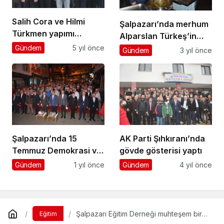
Salih Cora ve Hilmi
Şalpazarı’nda merhum
Türkmen yapımı
Alparslan Türkeş’in
tamamlanan Şalpazarı
vefatının yıldönümünde
Gündem
5 yıl önce
Gündem
3 yıl önce
Hükümet Konağı’nı
Kur’an okutuldu
ziyaret ettiler
Şalpazarı’nda 15
AK Parti Şıhkıranı’nda
Temmuz Demokrasi ve
gövde gösterisi yaptı
Milli Birlik Günü
Gündem
1 yıl önce
Gündem
4 yıl önce
kutlandı
Şalpazarı Eğitim Derneği muhteşem bir
Eğitim
organizasyonu daha başarıyla tamamladı