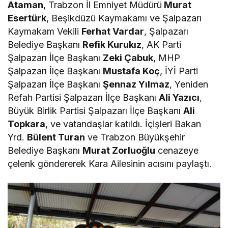
Ataman
, Trabzon İl Emniyet Müdürü
Murat
Esertürk
, Beşikdüzü Kaymakamı ve Şalpazarı
Kaymakam Vekili
Ferhat Vardar
, Şalpazarı
Belediye Başkanı
Refik Kurukız
, AK Parti
Şalpazarı İlçe Başkanı
Zeki Çabuk
, MHP
Şalpazarı İlçe Başkanı
Mustafa Koç
, İYİ Parti
Şalpazarı İlçe Başkanı
Şennaz Yılmaz
, Yeniden
Refah Partisi Şalpazarı İlçe Başkanı
Ali Yazıcı
,
Büyük Birlik Partisi Şalpazarı İlçe Başkanı
Ali
Topkara
, ve vatandaşlar katıldı. İçişleri Bakan
Yrd.
Bülent Turan
ve Trabzon Büyükşehir
Belediye Başkanı
Murat Zorluoğlu
cenazeye
çelenk göndererek Kara Ailesinin acısını paylaştı.