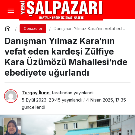
Danışman Yılmaz Kara’nın vefat eden
Cenazeler
kardeşi Zülfiye Kara Üzümözü
Danışman Yılmaz Kara’nın
Mahallesi’nde ebediyete uğurlandı
vefat eden kardeşi Zülfiye
Kara Üzümözü Mahallesi’nde
ebediyete uğurlandı
Turgay İkinci
tarafından yayınlandı
5 Eylül 2023, 23:45
yayınlandı
4 Nisan 2025, 17:35
güncellendi