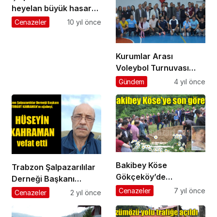
heyelan büyük hasara
yol açtı
Cenazeler
10 yıl önce
Kurumlar Arası
Voleybol Turnuvası
final maçıyla sona erdi
Gündem
4 yıl önce
Bakibey Köse
Trabzon Şalpazarılılar
Gökçeköy’de
Derneği Başkanı
ebediyete uğurlandı
Turgut Kahraman’ın
Cenazeler
7 yıl önce
Cenazeler
2 yıl önce
ağabeyi Hüseyin
Kahraman vefat etti