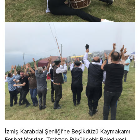
İzmiş Karabdal Şenliği’ne Beşikdüzü Kaymakamı
Ferhat Vardar
, Trabzon Büyükşehir Belediyesi