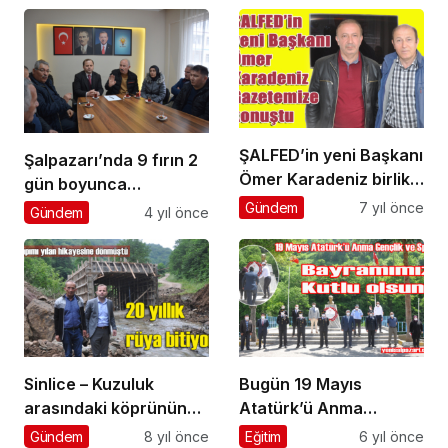
ŞALFED’in yeni Başkanı
Şalpazarı’nda 9 fırın 2
Ömer Karadeniz birlik
gün boyunca
mesajı verdi
depremzedeler için
Gündem
7 yıl önce
Gündem
4 yıl önce
ekmek üretecek
Sinlice – Kuzuluk
Bugün 19 Mayıs
arasındaki köprünün
Atatürk’ü Anma
yapımına başlandı
Gençlik ve Spor
Gündem
8 yıl önce
Eğitim
6 yıl önce