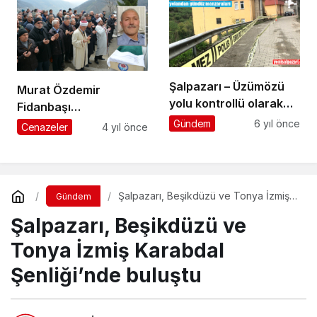
Şalpazarı – Üzümözü
Murat Özdemir
yolu kontrollü olarak
Fidanbaşı
trafiğe açıldı
Mahallesi’nde son
Gündem
6 yıl önce
Cenazeler
4 yıl önce
yolculuğuna uğurlandı
Şalpazarı, Beşikdüzü ve Tonya İzmiş
Gündem
Karabdal Şenliği’nde buluştu
Şalpazarı, Beşikdüzü ve
Tonya İzmiş Karabdal
Şenliği’nde buluştu