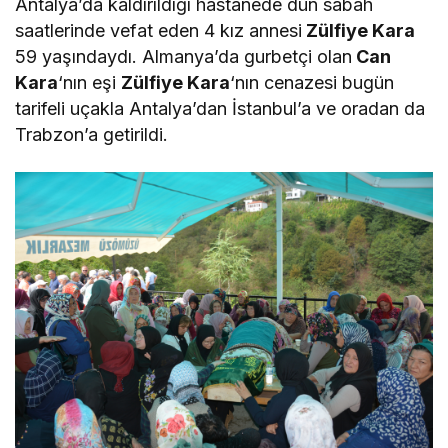
Antalya’da kaldırıldığı hastanede dün sabah
saatlerinde vefat eden 4 kız annesi
Zülfiye Kara
59 yaşındaydı. Almanya’da gurbetçi olan
Can
Kara
‘nın eşi
Zülfiye Kara
‘nın cenazesi bugün
tarifeli uçakla Antalya’dan İstanbul’a ve oradan da
Trabzon’a getirildi.