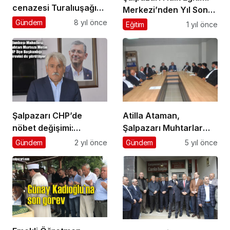
cenazesi Turalıuşağı
Merkezi’nden Yıl Sonu
Mahallesi’nde toprağa
Sergisi
Gündem
8 yıl önce
Eğitim
1 yıl önce
verildi
Şalpazarı CHP’de
Atilla Ataman,
nöbet değişimi:
Şalpazarı Muhtarlar
Murteza Metin CHP İlçe
Derneği’ni ziyaret etti
Gündem
2 yıl önce
Gündem
5 yıl önce
Başkanı oldu