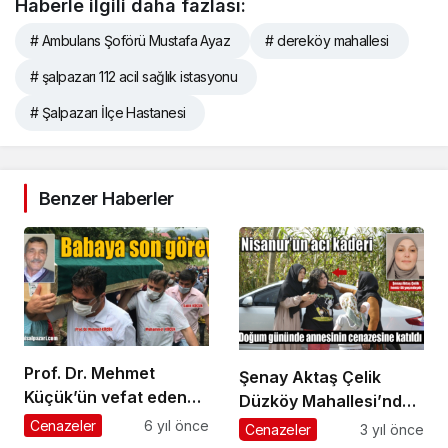
Haberle ilgili daha fazlası:
# Ambulans Şoförü Mustafa Ayaz
# dereköy mahallesi
# şalpazarı 112 acil sağlık istasyonu
# Şalpazarı İlçe Hastanesi
Benzer Haberler
Prof. Dr. Mehmet
Şenay Aktaş Çelik
Küçük’ün vefat eden
Düzköy Mahallesi’nde
babası Üzümözü
son yolculuğuna
Cenazeler
6 yıl önce
Cenazeler
3 yıl önce
Mahallesi’nde toprağa