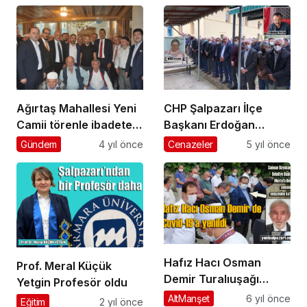
uğurlandı
verildi
Ağırtaş Mahallesi Yeni
CHP Şalpazarı İlçe
Camii törenle ibadete
Başkanı Erdoğan
açıldı
Kıran’ın vefat eden
Gündem
4 yıl önce
Cenazeler
5 yıl önce
annesi Geyikli’de
toprağa verildi
Hafız Hacı Osman
Prof. Meral Küçük
Demir Turalıuşağı
Yetgin Profesör oldu
Mahallesi’nde
AltManşet
6 yıl önce
Eğitim
2 yıl önce