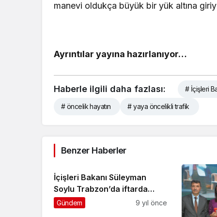
manevi oldukça büyük bir yük altına giri
Ayrıntılar yayına hazırlanıyor…
Haberle ilgili daha fazlası:
# İçişleri
# öncelik hayatın
# yaya öncelikli trafik
Benzer Haberler
İçişleri Bakanı Süleyman
Soylu Trabzon’da iftarda
konuştu
Gündem
9 yıl önce