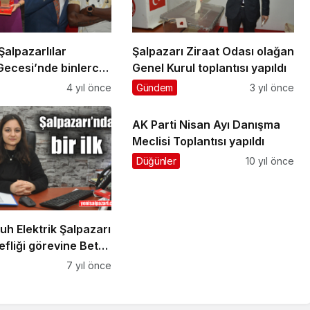
alpazarlılar
Şalpazarı Ziraat Odası olağan
Gecesi’nde binlerce
Genel Kurul toplantısı yapıldı
sıya eğlendi
4 yıl önce
Gündem
3 yıl önce
AK Parti Nisan Ayı Danışma
Meclisi Toplantısı yapıldı
Düğünler
10 yıl önce
h Elektrik Şalpazarı
efliği görevine Betül
rildi
7 yıl önce