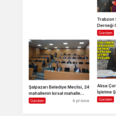
Trabzon Ş
Derneği 
kişi doya
Gündem
Aksa Çoru
Şalpazarı Belediye Meclisi, 24
İşletme Ş
mahallenin kırsal mahalle
Yanık geti
olmasını kararlaştırdı
Gündem
Gündem
4 yıl önce