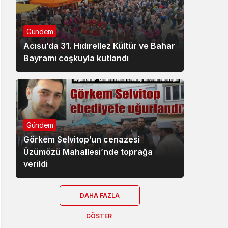
Gündem
Acısu’da 31. Hıdırellez Kültür ve Bahar
Bayramı coşkuyla kutlandı
Gündem
Görkem Selvitop’un cenazesi
Üzümözü Mahallesi’nde toprağa
verildi
DAHA FAZLA
GÖSTER