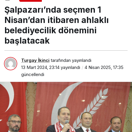
itibaren ahlaklı belediyecilik dönemini
Şalpazarı’nda seçmen 1
başlatacak
Nisan’dan itibaren ahlaklı
belediyecilik dönemini
başlatacak
Turgay İkinci
tarafından yayınlandı
13 Mart 2024, 23:14
yayınlandı
4 Nisan 2025, 17:35
güncellendi