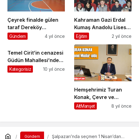
Çeyrek finalde gülen
Kahraman Gazi Erdal
taraf Dereköy
Kumaş Anadolu Lisesi
Kartalspor oldu : 3-2
öğrencilerine anılarını
Gündem
4 yıl önce
Eğitim
2 yıl önce
anlattı
Temel Cirit’in cenazesi
Güdün Mahallesi’nde
toprağa verildi
Kategorisiz
10 yıl önce
Hemşehrimiz Turan
Konak, Çevre ve
Şehircilik Bakanlığı
AltManşet
8 yıl önce
Yerel Yönetimler Genel
Müdürlüğü’ne atandı
Şalpazarı’nda seçmen 1 Nisan’dan
Gündem