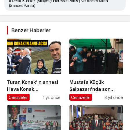
# Refik Kurukız (Milliyetçi Hareket Partisi) ve Ahmet Kıran
(Saadet Partisi)
Benzer Haberler
Turan Konak’ın annesi
Mustafa Küçük
Hava Konak
Şalpazarı’nda son
Şalpazarı’nda
yolculuğuna uğurlandı
Cenazeler
1 yıl önce
Cenazeler
3 yıl önce
ebediyete uğurlandı