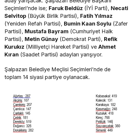
aday yarışacak. Şalpazarı Belediye Başkanı
Seçimleri’nde ise;
Faruk Beldüz
(İYİ Parti),
Necati
Selvitop
(Büyük Birlik Partisi),
Fatih Yılmaz
(Yeniden Refah Partisi),
Bumin Kaan Soylu
(Zafer
Partisi),
Mustafa Bayram
(Cumhuriyet Halk
Partisi),
Metin Günay
(Demokrat Parti),
Refik
Kurukız
(Milliyetçi Hareket Partisi) ve
Ahmet
Kıran
(Saadet Partisi) adayları yarışıyor.
Şalpazarı Belediye Meçlisi Seçimleri’nde de
toplam 14 siyasi partiye oylanacak.