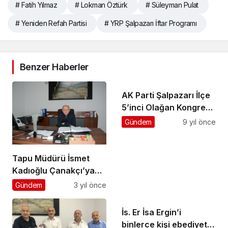
# Fatih Yılmaz
# Lokman Öztürk
# Süleyman Pulat
# Yeniden Refah Partisi
# YRP Şalpazarı İftar Programı
Benzer Haberler
AK Parti Şalpazarı İlçe
5’inci Olağan Kongresi
yapıldı
Gündem
9 yıl önce
Tapu Müdürü İsmet
Kadıoğlu Çanakçı’ya
atandı
Gündem
3 yıl önce
İs. Er İsa Ergin’i
binlerce kişi ebediyete