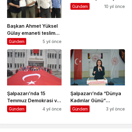
uğurladı
Gündem
10 yıl önce
Başkan Ahmet Yüksel
Gülay emaneti teslim
etti
Gündem
5 yıl önce
Şalpazarı’nda 15
Şalpazarı’nda “Dünya
Temmuz Demokrasi ve
Kadınlar Günü”
Milli Birlik Günü
konferansla kutlandı
Gündem
4 yıl önce
Gündem
3 yıl önce
etkinlikleri yapıldı