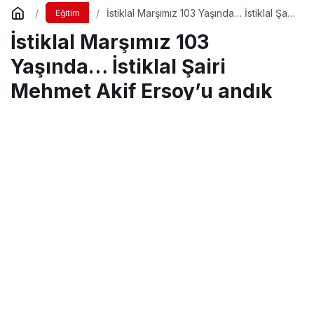
İstiklal Marşımız 103 Yaşında… İstiklal Şairi
Eğitim
Mehmet Akif Ersoy’u andık
İstiklal Marşımız 103
Yaşında… İstiklal Şairi
Mehmet Akif Ersoy’u andık
Turgay İkinci
tarafından yayınlandı
12 Mart 2024, 15:48
yayınlandı
4 Nisan 2025, 17:35
güncellendi