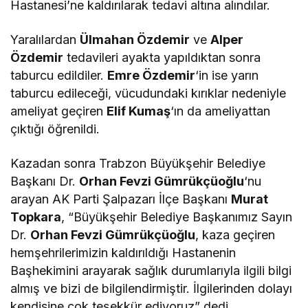
Hastanesi’ne kaldırılarak tedavi altına alındılar.
Yaralılardan
Ülmahan Özdemir
ve
Alper
Özdemir
tedavileri ayakta yapıldıktan sonra
taburcu edildiler.
Emre Özdemir
‘in ise yarın
taburcu edileceği, vücudundaki kırıklar nedeniyle
ameliyat geçiren
Elif Kumaş
‘ın da ameliyattan
çıktığı öğrenildi.
Kazadan sonra Trabzon Büyükşehir Belediye
Başkanı Dr.
Orhan Fevzi Gümrükçüoğlu
‘nu
arayan AK Parti Şalpazarı İlçe Başkanı
Murat
Topkara
, “Büyükşehir Belediye Başkanımız Sayın
Dr.
Orhan Fevzi Gümrükçüoğlu
, kaza geçiren
hemşehrilerimizin kaldırıldığı Hastanenin
Başhekimini arayarak sağlık durumlarıyla ilgili bilgi
almış ve bizi de bilgilendirmiştir. İlgilerinden dolayı
kendisine çok teşekkür ediyoruz” dedi.