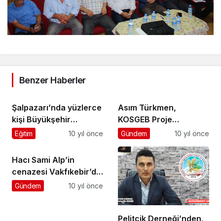
Benzer Haberler
Şalpazarı’nda yüzlerce
Asım Türkmen,
kişi Büyükşehir
KOSGEB Proje
İftarında buluştu
Koordinasyon Daire
Eğitim
10 yıl önce
Gündem
10 yıl önce
Başkanı oldu
Hacı Sami Alp’in
cenazesi Vakfıkebir’de
toprağa verildi
Gündem
10 yıl önce
Pelitçik Derneği’nden,