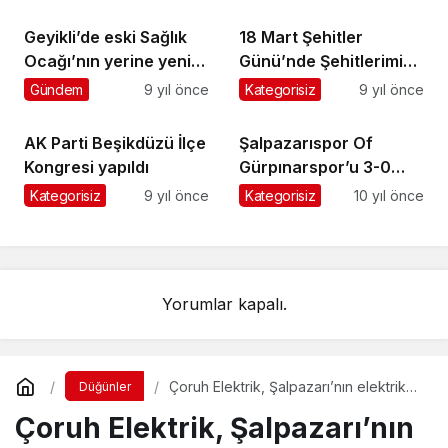
vatandaşları bilinçsiz
ilaç kullanımı
Geyikli’de eski Sağlık
18 Mart Şehitler
konusunda uyardı
Ocağı’nın yerine yenisi
Günü’nde Şehitlerimizi
yapılıyor
saygıyla andık
Gündem
9 yıl önce
Kategorisiz
9 yıl önce
AK Parti Beşikdüzü İlçe
Şalpazarıspor Of
Kongresi yapıldı
Gürpınarspor’u 3-0
yendi
Kategorisiz
9 yıl önce
Kategorisiz
10 yıl önce
Yorumlar kapalı.
Çoruh Elektrik, Şalpazarı’nın elektrik
Düğünler
sorunlarını dinledi
Çoruh Elektrik, Şalpazarı’nın