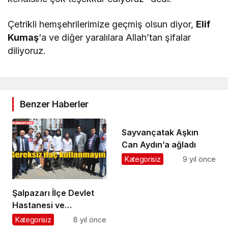
Çetrikli hemşehrilerimize geçmiş olsun diyor,
Elif
Kumaş
‘a ve diğer yaralılara Allah’tan şifalar
diliyoruz.
Benzer Haberler
Sayvançatak Aşkın
Can Aydın’a ağladı
Kategorisiz
9 yıl önce
Şalpazarı İlçe Devlet
Hastanesi ve
A.Y.M.T.A.L.
Kategorisiz
8 yıl önce