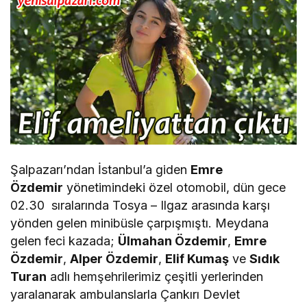
Şalpazarı’ndan İstanbul’a giden
Emre
Özdemir
yönetimindeki özel otomobil, dün gece
02.30 sıralarında Tosya – Ilgaz arasında karşı
yönden gelen minibüsle çarpışmıştı. Meydana
gelen feci kazada;
Ülmahan Özdemir
,
Emre
Özdemir
,
Alper Özdemir
,
Elif Kumaş
ve
Sıdık
Turan
adlı hemşehrilerimiz çeşitli yerlerinden
yaralanarak ambulanslarla Çankırı Devlet