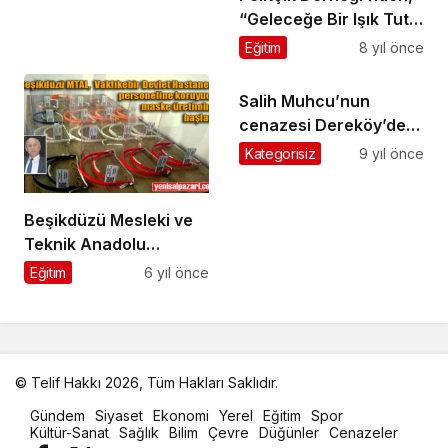
“Geleceğe Bir Işık Tut”
kampanyası
Eğitim
8 yıl önce
Salih Muhcu’nun
cenazesi Dereköy’de
toprağa verildi
Kategorisiz
9 yıl önce
Beşikdüzü Mesleki ve
Teknik Anadolu
Lisesi’nden ‘Covid-
Eğitim
6 yıl önce
19’la mücadeleye
destek
© Telif Hakkı 2026, Tüm Hakları Saklıdır.
malatya
Gündem
Siyaset
Ekonomi
Yerel
Eğitim
Spor
oto
Kültür-Sanat
Sağlık
Bilim
Çevre
Düğünler
Cenazeler
kiralama