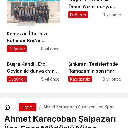
Ömer Yazıcı dünya
evine girdi
Düğünler
9 yıl önce
Ramazan İftarınızı
Sütpınar Kur’an
Kursu’nda verin
Düğünler
8 yıl önce
Büşra Kandil, Erol
Şıhkıranı Tesisleri’nde
Ceylan ile dünya evine
Ramazan’ın son iftarı
girdi
Düğünler
9 yıl önce
Kategorisiz
10 yıl önce
Ahmet Karaçoban Şalpazarı İlçe Spor
Eğitim
Müdürlüğü’ne atandı
Ahmet Karaçoban Şalpazarı