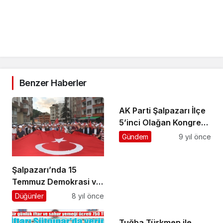
Benzer Haberler
AK Parti Şalpazarı İlçe
5’inci Olağan Kongresi
yapıldı
Gündem
9 yıl önce
Şalpazarı’nda 15
Temmuz Demokrasi ve
Milli Birlik Günü
Düğünler
8 yıl önce
kutlandı
Tuğba Türkmen ile