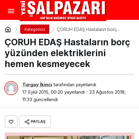
ÇORUH EDAŞ Hastaların borç
Kategorisiz
yüzünden elektriklerini hemen
ÇORUH EDAŞ Hastaların borç
kesmeyecek
yüzünden elektriklerini
hemen kesmeyecek
Turgay İkinci
tarafından yayınlandı
17 Eylül 2015, 00:20
yayınlandı
23 Ağustos 2018,
11:33
güncellendi
PAYLAŞ