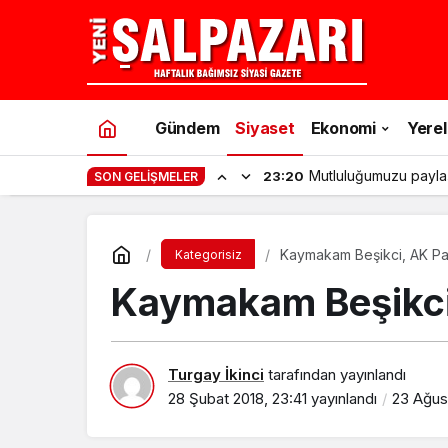
Gündem
Siyaset
Ekonomi
Yerel
Mutluluğumuzu payla
23:20
SON GELIŞMELER
Kaymakam Beşikci, AK Part
Kategorisiz
Kaymakam Beşikci, 
Turgay İkinci
tarafından yayınlandı
28 Şubat 2018, 23:41
yayınlandı
23 Ağust