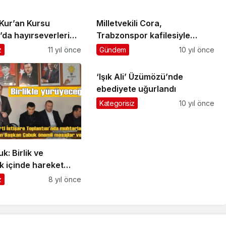
 Kur’an Kursu
Milletvekili Cora,
da hayırseverlerin
Trabzonspor kafilesiyle
ını bekliyor
Beşikdüzü’nü ziyaret etti
z
11 yıl önce
Gündem
10 yıl önce
‘Işık Ali’ Üzümözü’nde
ebediyete uğurlandı
Kategorisiz
10 yıl önce
k: Birlik ve
k içinde hareket
z
8 yıl önce