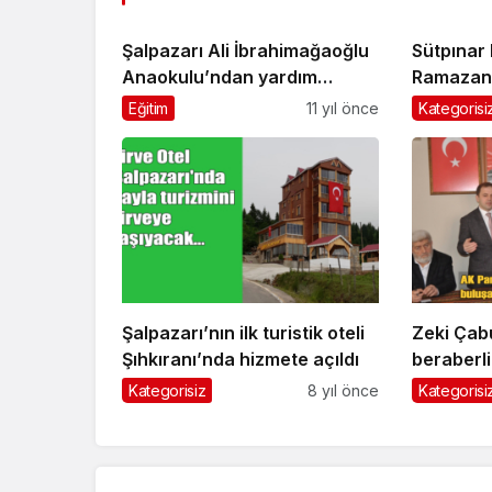
Şalpazarı Ali İbrahimağaoğlu
Sütpınar
Anaokulu’ndan yardım
Ramazan’
projesi
yardımlar
Eğitim
11 yıl önce
Kategorisi
Şalpazarı’nın ilk turistik oteli
Zeki Çabu
Şıhkıranı’nda hizmete açıldı
beraberli
edeceğiz
Kategorisiz
8 yıl önce
Kategorisi