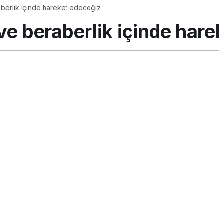
aberlik içinde hareket edeceğiz
 ve beraberlik içinde har
tos 2018, 11:29
güncellendi