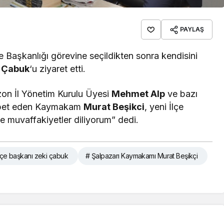
PAYLAŞ
çe Başkanlığı görevine seçildikten sonra kendisini
 Çabuk
‘u ziyaret etti.
zon İl Yönetim Kurulu Üyesi
Mehmet Alp
ve bazı
 sohbet eden Kaymakam
Murat Beşikci
, yeni İlçe
e muvaffakiyetler diliyorum” dedi.
ilçe başkanı zeki çabuk
# Şalpazarı Kaymakamı Murat Beşikçi