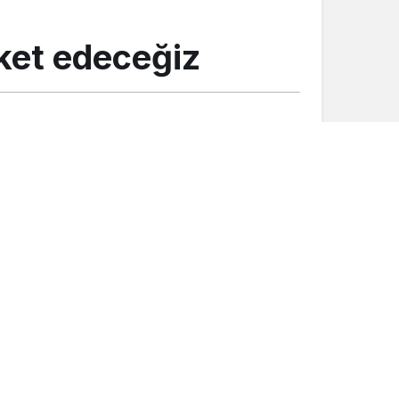
eket edeceğiz
Gündem
Şalpazarı’nda gençlerle doğa
yürüyüşü yapıldı