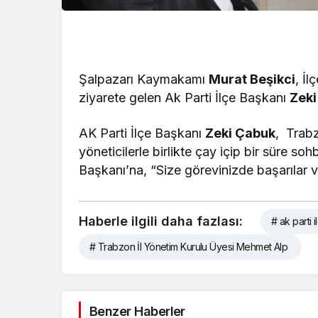
Şalpazarı Kaymakamı
Murat Beşikci
, İl
ziyarete gelen Ak Parti İlçe Başkanı
Zeki
AK Parti İlçe Başkanı
Zeki Çabuk
, Trab
yöneticilerle birlikte çay içip bir süre
Başkanı’na, “Size görevinizde başarılar v
Haberle ilgili daha fazlası:
# ak parti 
# Trabzon İl Yönetim Kurulu Üyesi Mehmet Alp
Benzer Haberler