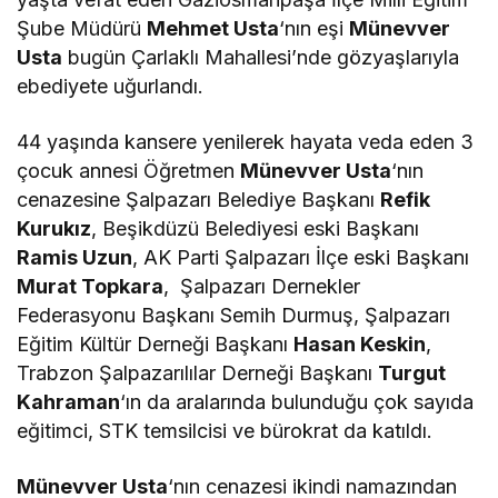
Şube Müdürü
Mehmet Usta
‘nın eşi
Münevver
Usta
bugün Çarlaklı Mahallesi’nde gözyaşlarıyla
ebediyete uğurlandı.
44 yaşında kansere yenilerek hayata veda eden 3
çocuk annesi Öğretmen
Münevver Usta
‘nın
cenazesine Şalpazarı Belediye Başkanı
Refik
Kurukız
, Beşikdüzü Belediyesi eski Başkanı
Ramis Uzun
, AK Parti Şalpazarı İlçe eski Başkanı
Murat Topkara
, Şalpazarı Dernekler
Federasyonu Başkanı Semih Durmuş, Şalpazarı
Eğitim Kültür Derneği Başkanı
Hasan Keskin
,
Trabzon Şalpazarılılar Derneği Başkanı
Turgut
Kahraman
‘ın da aralarında bulunduğu çok sayıda
eğitimci, STK temsilcisi ve bürokrat da katıldı.
Münevver Usta
‘nın cenazesi ikindi namazından