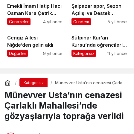
Emekli İmam Hatip Hacı
Şalpazarıspor, Sezon
Osman Kara Çetrik
Açılışı ve Destek
Mahallesi’nde son
Gecesi’nde
Cenazeler
4 yıl önce
Gündem
5 yıl önce
yolculuğuna uğurlandı
taraftarlarıyla buluştu
Cengiz Ailesi
Sütpınar Kur’an
Niğde’den gelin aldı
Kursu’nda öğrencilerle
iftar
Düğünler
9 yıl önce
Kategorisiz
11 yıl önce
Münevver Usta’nın cenazesi Çarlaklı
Kategorisiz
Mahallesi’nde gözyaşlarıyla toprağa
Münevver Usta’nın cenazesi
verildi
Çarlaklı Mahallesi’nde
gözyaşlarıyla toprağa verildi