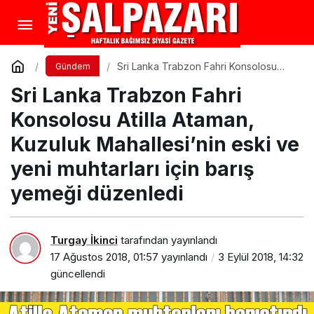
Sri Lanka Trabzon Fahri Konsolosu
Gündem
Atilla Ataman, Kuzuluk Mahallesi’nin
Sri Lanka Trabzon Fahri
eski ve yeni muhtarları için barış
yemeği düzenledi
Konsolosu Atilla Ataman,
Kuzuluk Mahallesi’nin eski ve
yeni muhtarları için barış
yemeği düzenledi
Turgay İkinci
tarafından yayınlandı
17 Ağustos 2018, 01:57
yayınlandı
3 Eylül 2018, 14:32
güncellendi