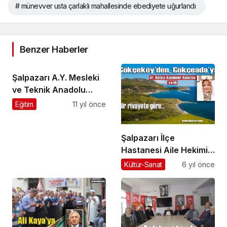
# münevver usta çarlaklı mahallesinde ebediyete uğurlandı
Benzer Haberler
Şalpazarı A.Y. Mesleki
ve Teknik Anadolu
Lisesi 28 yeni mezun
Eğitim
11 yıl önce
verdi
Şalpazarı İlçe
Hastanesi Aile Hekimi
Dr. Hatice Kandemir
Kültür-Sanat
6 yıl önce
Babutcu’dan bir
“Gökçeköy” hikayesi