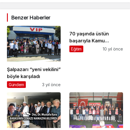
Benzer Haberler
70 yaşında üstün
başarıyla Kamu
Yönetimini bitirdi
Eğitim
10 yıl önce
Şalpazarı “yeni vekilini”
böyle karşıladı
Gündem
3 yıl önce