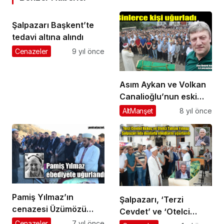
Şalpazarı Başkent’te
tedavi altına alındı
Cenazeler
9 yıl önce
Asım Aykan ve Volkan
Canalioğlu’nun eski
makam Şoförü Ziya
AltManşet
8 yıl önce
Öztürk Kabasakal’da
ebediyete uğurlandı
Pamiş Yılmaz’ın
Şalpazarı, ‘Terzi
cenazesi Üzümözü
Cevdet’ ve ‘Otelci
Mahallesi’nde toprağa
Tahsin’i kaybetti
Cenazeler
7 yıl önce