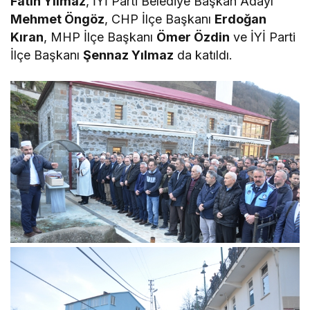
Fatih Yılmaz
, İYİ Parti Belediye Başkan Adayı
Mehmet Öngöz
, CHP İlçe Başkanı
Erdoğan
Kıran
, MHP İlçe Başkanı
Ömer Özdin
ve İYİ Parti
İlçe Başkanı
Şennaz Yılmaz
da katıldı.