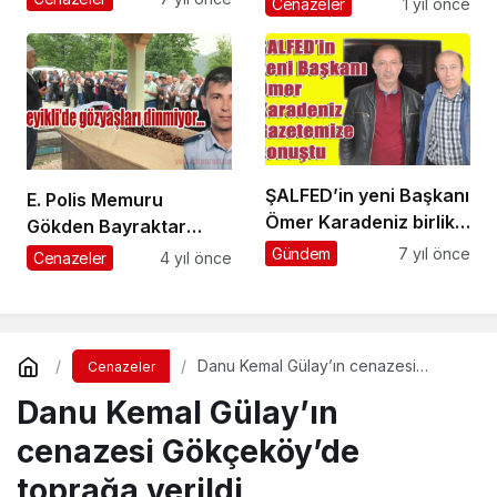
Cenazeler
1 yıl önce
verildi
ŞALFED’in yeni Başkanı
E. Polis Memuru
Ömer Karadeniz birlik
Gökden Bayraktar
mesajı verdi
Geyikli Mahallesi’nde
Gündem
7 yıl önce
Cenazeler
4 yıl önce
son yolculuğuna
uğurlandı
Danu Kemal Gülay’ın cenazesi
Cenazeler
Gökçeköy’de toprağa verildi
Danu Kemal Gülay’ın
cenazesi Gökçeköy’de
toprağa verildi