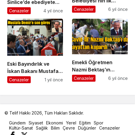
Belediyesi’nin ilk
Sinlice’de ebediyete
Belediye Başkanı
uğurlandı
Cenazeler
6 yıl önce
Cenazeler
4 yıl önce
Hüseyin Hasan Cengiz
vefat etti
Emekli Öğretmen
Eski Bayındırlık ve
Nazmi Bektaş’ın
İskan Bakanı Mustafa
cenazesi Üzümözü
Demir memleketi
Cenazeler
6 yıl önce
Cenazeler
1 yıl önce
Mahallesi’nde toprağa
Şalpazarı’nda
verildi
ebediyete uğurlandı
© Telif Hakkı 2026, Tüm Hakları Saklıdır.
malatya
Gündem
Siyaset
Ekonomi
Yerel
Eğitim
Spor
oto
Kültür-Sanat
Sağlık
Bilim
Çevre
Düğünler
Cenazeler
kiralama
parça