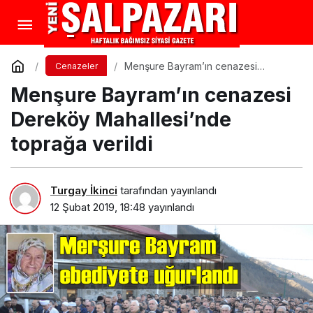
Menşure Bayram’ın cenazesi
Cenazeler
Dereköy Mahallesi’nde toprağa
Menşure Bayram’ın cenazesi
verildi
Dereköy Mahallesi’nde
toprağa verildi
Turgay İkinci
tarafından yayınlandı
12 Şubat 2019, 18:48
yayınlandı