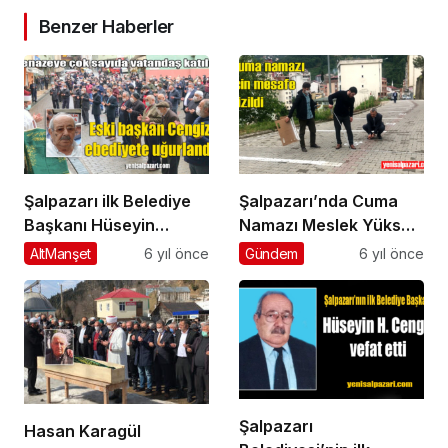
Benzer Haberler
Şalpazarı ilk Belediye
Şalpazarı’nda Cuma
Başkanı Hüseyin
Namazı Meslek Yüksek
Hasan Cengiz’i son
Okulu bahçesinde
AltManşet
6 yıl önce
Gündem
6 yıl önce
yolculuğuna uğurlandı
kılınacak
Şalpazarı
Hasan Karagül