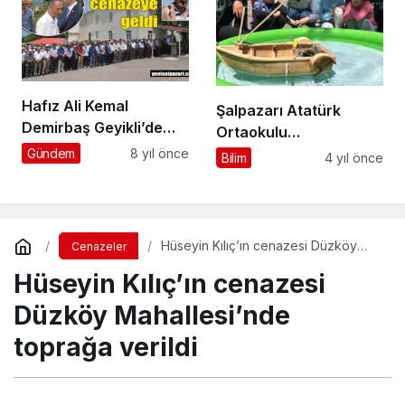
Hafız Ali Kemal
Şalpazarı Atatürk
Demirbaş Geyikli’de
Ortaokulu
toprağa verildi
öğrencilerinin projeleri
Gündem
8 yıl önce
Bilim
4 yıl önce
büyük ilgi gördü
Hüseyin Kılıç’ın cenazesi Düzköy
Cenazeler
Mahallesi’nde toprağa verildi
Hüseyin Kılıç’ın cenazesi
Düzköy Mahallesi’nde
toprağa verildi