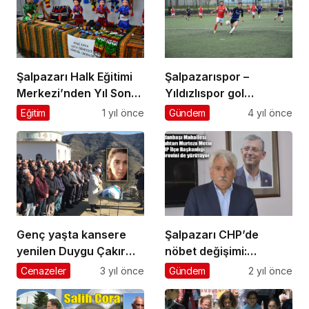
Şalpazarı Halk Eğitimi
Şalpazarıspor –
Merkezi’nden Yıl Sonu
Yıldızlıspor gol
Sergisi
düellosu : 2-2
Eğitim
1 yıl önce
Gündem
4 yıl önce
Genç yaşta kansere
Şalpazarı CHP’de
yenilen Duygu Çakır
nöbet değişimi:
Üzümözü
Murteza Metin CHP İlçe
Cenazeler
3 yıl önce
Gündem
2 yıl önce
Mahallesi’nde
Başkanı oldu
ebediyete uğurlandı