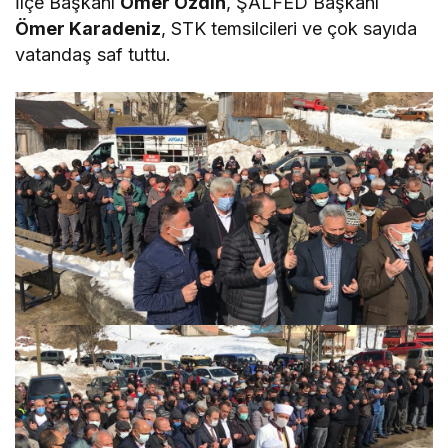
İlçe Başkanı
Ömer Özdin
, ŞALFED Başkanı
Ömer Karadeniz
, STK temsilcileri ve çok sayıda
vatandaş saf tuttu.