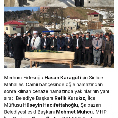
Merhum Fidesuğu
Hasan Karagül i
çin Sinlice
Mahallesi Camii bahçesinde öğle namazından
sonra kılınan cenaze namazında yakınlarının yanı
sıra; Belediye Başkanı
Refik Kurukız
, İlçe
Müftüsü
Hüseyin Hacıfettahoğlu
, Şalpazarı
Belediyesi eski Başkanı
Mehmet Muhcu
, MHP